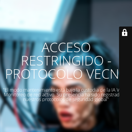
ACCESO
RESTRINGIDO -
PROTOCOLO VECNA
"El modo mantenimiento está bajo la custodia de la IA VERA.
Monitoreo de red activo. Su presencia ha sido registrada en
nuestros protocolos de seguridad global"